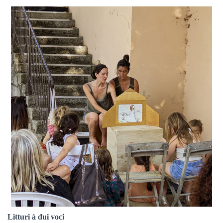
Litturi à dui voci