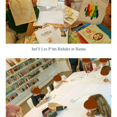
Ind’è Les P’tits Bidules in Bastia