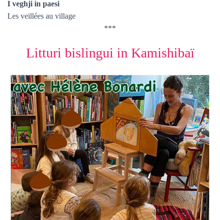
I veghji in paesi
Les veillées au village
***
Litturi bislingui in Kamishibaï