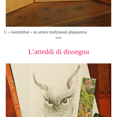
U « kamishibaï » un arnesi tradiziunali ghjapanesu
***
L’atteddi di dissegnu